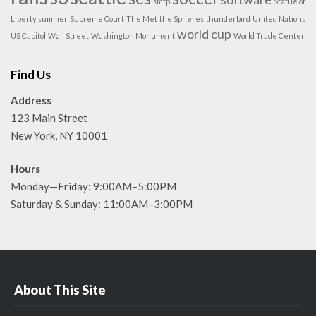
smtp
Statue of
Liberty
summer
Supreme Court
The Met
the Spheres
thunderbird
United Nations
world cup
US Capitol
Wall Street
Washington Monument
World Trade Center
Find Us
Address
123 Main Street
New York, NY 10001
Hours
Monday—Friday: 9:00AM–5:00PM
Saturday & Sunday: 11:00AM–3:00PM
About This Site