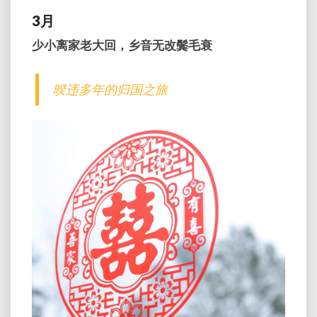
3月
少小离家老大回，乡音无改鬓毛衰
暌违多年的归国之旅