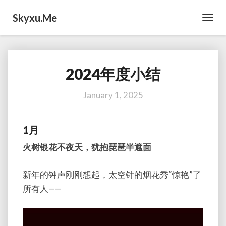
Skyxu.me
Toggl
Navig
2024年度小结
2024
年
度
January 1, 2025
小
结
1月
火树银花不夜天，犹抱琵琶半遮面
新年的钟声刚刚想起，太空针的烟花秀“惊艳”了
所有人——