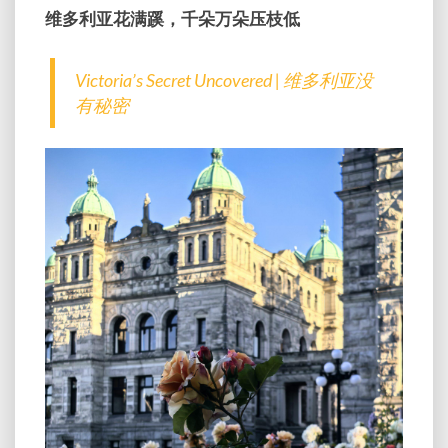
维多利亚花满蹊，千朵万朵压枝低
Victoria’s Secret Uncovered | 维多利亚没
有秘密