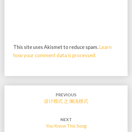
This site uses Akismet to reduce spam.
Learn
how your comment data is processed.
Post
navigation
PREVIOUS
设计模式 之 搁浅模式
NEXT
You Know This Song