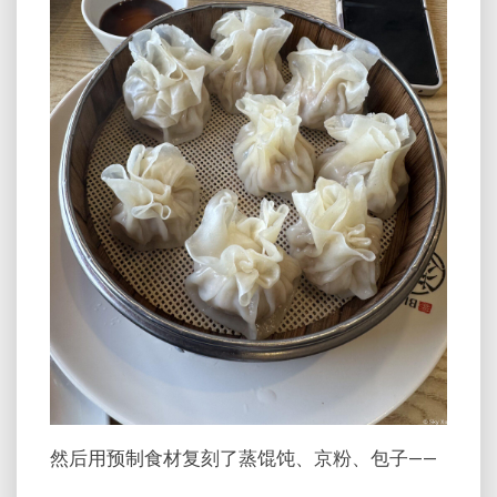
然后用预制食材复刻了蒸馄饨、京粉、包子——